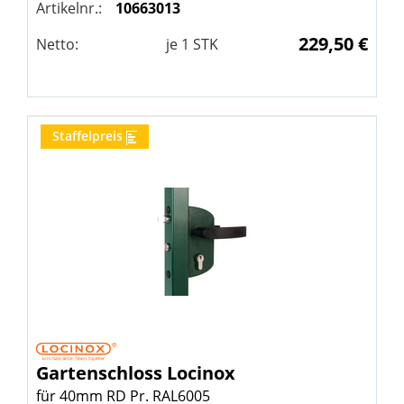
Artikelnr.:
10663013
229,50 €
Netto:
je
1
STK
Staffelpreis
Gartenschloss
Locinox
für 40mm RD Pr. RAL6005