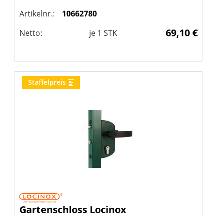
Artikelnr.:
10662780
69,10 €
Netto:
je
1
STK
Staffelpreis
Gartenschloss
Locinox