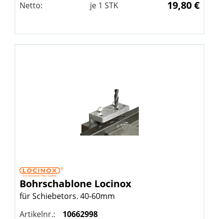
19,80 €
Netto:
je
1
STK
Bohrschablone
Locinox
für Schiebetors. 40-60mm
Artikelnr.:
10662998