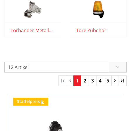
Torbänder Metallbau
Tore Zubehör
l
1
2
3
4
5
l
Staffelpreis