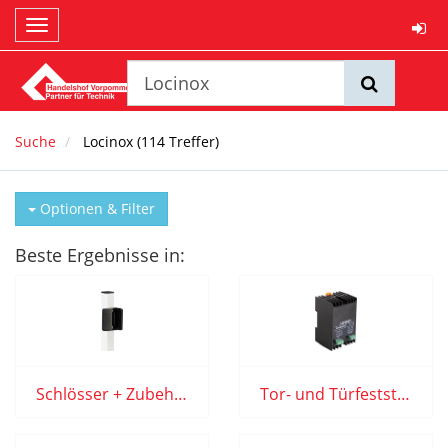
Toggle
navigation
Suche
Locinox
(
114
Treffer)
Optionen & Filter
Beste Ergebnisse in:
Schlösser + Zubehör Locinox
Tor- und Türfeststeller