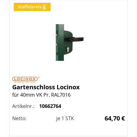
Staffelpreis
Gartenschloss
Locinox
für 40mm VK Pr. RAL7016
Artikelnr.:
10662764
64,70 €
Netto:
je
1
STK