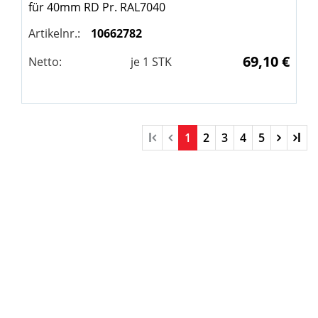
für 40mm RD Pr. RAL7040
Artikelnr.:
10662782
69,10 €
Netto:
je
1
STK
l
1
2
3
4
5
l