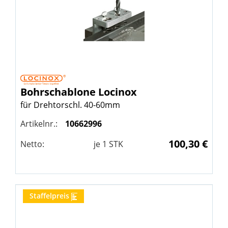
Bohrschablone
Locinox
für Drehtorschl. 40-60mm
Artikelnr.:
10662996
100,30 €
Netto:
je
1
STK
Staffelpreis