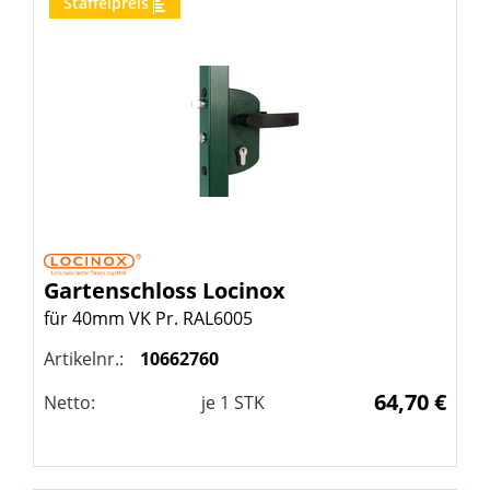
Staffelpreis
Gartenschloss
Locinox
für 40mm VK Pr. RAL6005
Artikelnr.:
10662760
64,70 €
Netto:
je
1
STK